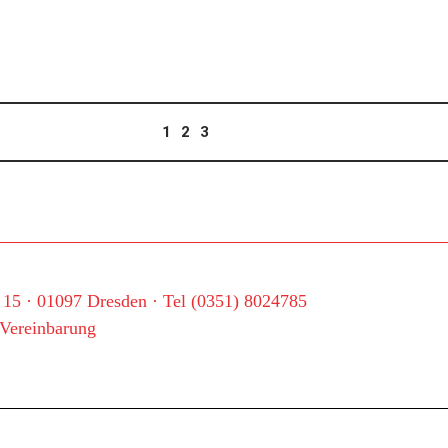
1
2
3
. 15 · 01097 Dresden · Tel (0351) 8024785
 Vereinbarung